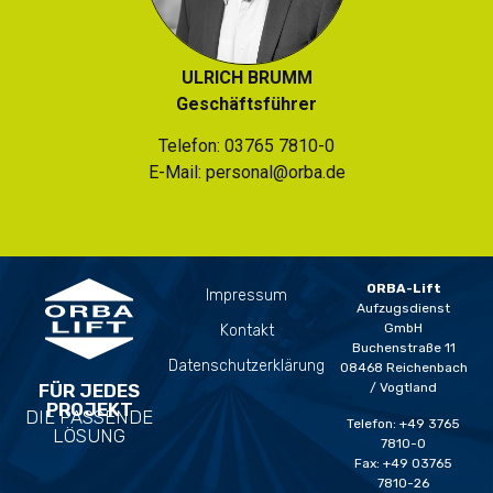
ULRICH BRUMM
Geschäftsführer
Telefon:
03765 7810-0
E-Mail:
personal@orba.de
ORBA-Lift
Impressum
Aufzugsdienst
GmbH
Kontakt
Buchenstraße 11
Datenschutzerklärung
08468 Reichenbach
FÜR JEDES
/ Vogtland
PROJEKT
DIE PASSENDE
Telefon: +49 3765
LÖSUNG
7810-0
Fax: +49 03765
7810-26