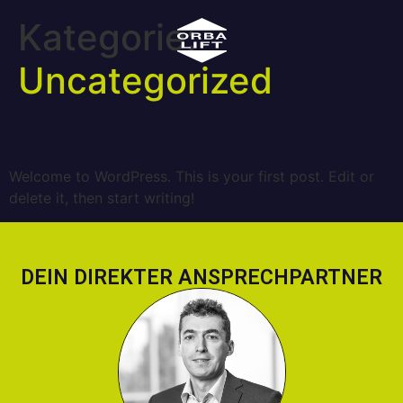
Kategorie:
Uncategorized
Hello world!
Welcome to WordPress. This is your first post. Edit or
delete it, then start writing!
DEIN DIREKTER ANSPRECHPARTNER