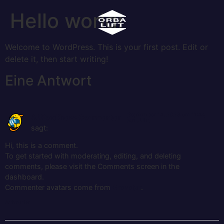
Hello world!
Welcome to WordPress. This is your first post. Edit or
delete it, then start writing!
Eine Antwort
September 14, 2023 um 11:44
A WordPress Commenter
a.m. Uhr
sagt:
Hi, this is a comment.
To get started with moderating, editing, and deleting
comments, please visit the Comments screen in the
dashboard.
Commenter avatars come from
Gravatar
.
Antworten