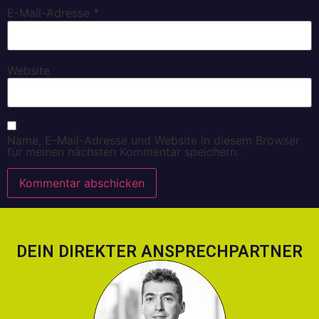
E-Mail-Adresse
*
Website
Name, E-Mail-Adresse und Website in diesem Browser
für meinen nächsten Kommentar speichern.
DEIN DIREKTER ANSPRECHPARTNER