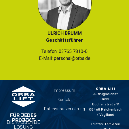
ULRICH BRUMM
Geschäftsführer
Telefon:
03765 7810-0
E-Mail:
personal@orba.de
ORBA-Lift
Impressum
Aufzugsdienst
GmbH
Kontakt
Buchenstraße 11
Datenschutzerklärung
08468 Reichenbach
FÜR JEDES
/ Vogtland
PROJEKT
DIE PASSENDE
Telefon: +49 3765
LÖSUNG